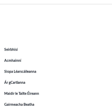
Seirbhísí
Acmhainní
Siopa Léarscáileanna
Ár gCartlanna
Maidir le Tailte Éireann
Gairmeacha Beatha