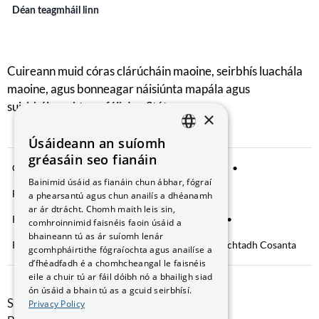
Déan teagmháil linn
Cuireann muid córas clárúcháin maoine, seirbhís luachála
maoine, agus bonneagar náisiúnta mapála agus
suirbhéireachta ar fáil don Stát.
×
Úsáideann an suíomh
ENGLISH
gréasáin seo fianáin
Comhroinnt Sonraí
Fógra Príobháideachta
GAEILGE
Bainimid úsáid as fianáin chun ábhar, fógraí
Fianáin a bhainistiú
Saoráil Faisnéise
a phearsantú agus chun anailís a dhéanamh
ar ár dtrácht. Chomh maith leis sin,
Ráiteas Inrochtaineachta
Brústocaireacht
comhroinnimid faisnéis faoin úsáid a
bhaineann tú as ár suíomh lenár
Rochtain ar Fhaisnéis faoin gComhshaol
Nochtadh Cosanta
gcomhpháirtithe fógraíochta agus anailíse a
d’fhéadfadh é a chomhcheangal le faisnéis
eile a chuir tú ar fáil dóibh nó a bhailigh siad
ón úsáid a bhain tú as a gcuid seirbhísí.
Smithfield Hall, Margadh na Feirme,
Privacy Policy