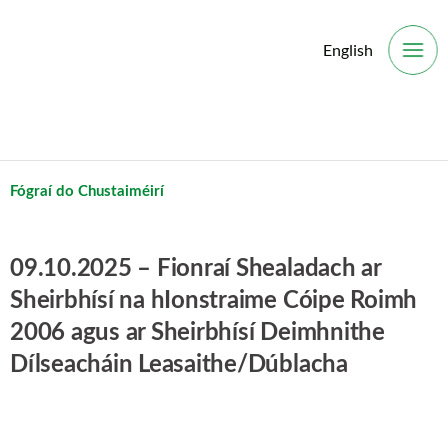
English
O
Fógraí do Chustaiméirí
09.10.2025 – Fionraí Shealadach ar
Sheirbhísí na hIonstraime Cóipe Roimh
2006 agus ar Sheirbhísí Deimhnithe
Dílseacháin Leasaithe/Dúblacha