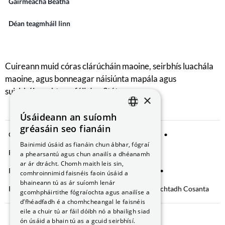
Gairmeacha Beatha
Déan teagmháil linn
Cuireann muid córas clárúcháin maoine, seirbhís luachála
maoine, agus bonneagar náisiúnta mapála agus
suirbhéireachta ar fáil don Stát.
×
Úsáideann an suíomh
ENGLISH
gréasáin seo fianáin
Comhroinnt Sonraí
Fógra Príobháideachta
GAEILGE
Bainimid úsáid as fianáin chun ábhar, fógraí
Fianáin a bhainistiú
Saoráil Faisnéise
a phearsantú agus chun anailís a dhéanamh
ar ár dtrácht. Chomh maith leis sin,
Ráiteas Inrochtaineachta
Brústocaireacht
comhroinnimid faisnéis faoin úsáid a
bhaineann tú as ár suíomh lenár
Rochtain ar Fhaisnéis faoin gComhshaol
Nochtadh Cosanta
gcomhpháirtithe fógraíochta agus anailíse a
d’fhéadfadh é a chomhcheangal le faisnéis
eile a chuir tú ar fáil dóibh nó a bhailigh siad
ón úsáid a bhain tú as a gcuid seirbhísí.