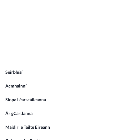
Seirbhísí
Acmhainní
Siopa Léarscáileanna
Ár gCartlanna
Maidir le Tailte Éireann