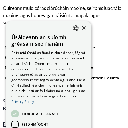
Cuireann muid córas clárúcháin maoine, seirbhís luachála
maoine, agus bonneagar náisiúnta mapála agus
suirbhéireachta ar fáil don Stát.
×
Úsáideann an suíomh
ENGLISH
gréasáin seo fianáin
Comhroinnt Sonraí
Fógra Príobháideachta
GAEILGE
Bainimid úsáid as fianáin chun ábhar, fógraí
Fianáin a bhainistiú
Saoráil Faisnéise
a phearsantú agus chun anailís a dhéanamh
ar ár dtrácht. Chomh maith leis sin,
Ráiteas Inrochtaineachta
Brústocaireacht
comhroinnimid faisnéis faoin úsáid a
bhaineann tú as ár suíomh lenár
Rochtain ar Fhaisnéis faoin gComhshaol
Nochtadh Cosanta
gcomhpháirtithe fógraíochta agus anailíse a
d’fhéadfadh é a chomhcheangal le faisnéis
eile a chuir tú ar fáil dóibh nó a bhailigh siad
ón úsáid a bhain tú as a gcuid seirbhísí.
Smithfield Hall, Margadh na Feirme,
Privacy Policy
Baile Átha Cliath 7, D07 AEF4
FÍOR-RIACHTANACH
Faigh Treoracha
FEIDHMÍOCHT