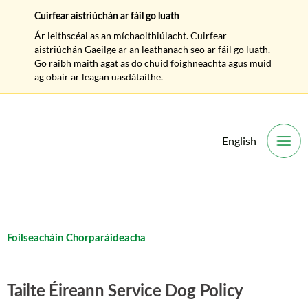
Cuirfear aistriúchán ar fáil go luath
Ár leithscéal as an míchaoithiúlacht. Cuirfear
aistriúchán Gaeilge ar an leathanach seo ar fáil go luath.
Go raibh maith agat as do chuid foighneachta agus muid
ag obair ar leagan uasdátaithe.
English
O
Foilseacháin Chorparáideacha
Tailte Éireann Service Dog Policy