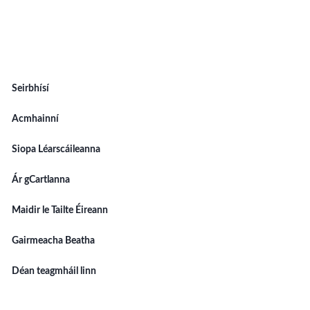
Seirbhísí
Acmhainní
Siopa Léarscáileanna
Ár gCartlanna
Maidir le Tailte Éireann
Gairmeacha Beatha
Déan teagmháil linn