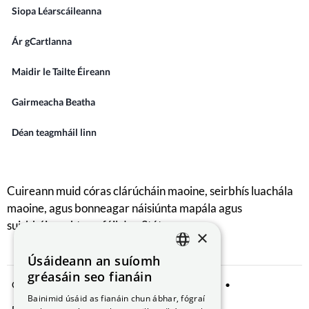
Siopa Léarscáileanna
Ár gCartlanna
Maidir le Tailte Éireann
Gairmeacha Beatha
Déan teagmháil linn
Cuireann muid córas clárúcháin maoine, seirbhís luachála
maoine, agus bonneagar náisiúnta mapála agus
suirbhéireachta ar fáil don Stát.
×
Úsáideann an suíomh
ENGLISH
gréasáin seo fianáin
Comhroinnt Sonraí
Fógra Príobháideachta
GAEILGE
Bainimid úsáid as fianáin chun ábhar, fógraí