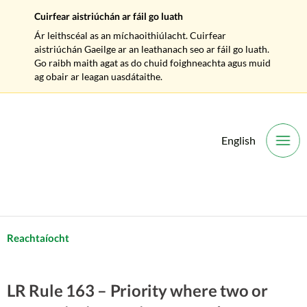
Cuirfear aistriúchán ar fáil go luath
Ár leithscéal as an míchaoithiúlacht. Cuirfear
aistriúchán Gaeilge ar an leathanach seo ar fáil go luath.
Go raibh maith agat as do chuid foighneachta agus muid
ag obair ar leagan uasdátaithe.
English
O
Reachtaíocht
LR Rule 163 – Priority where two or