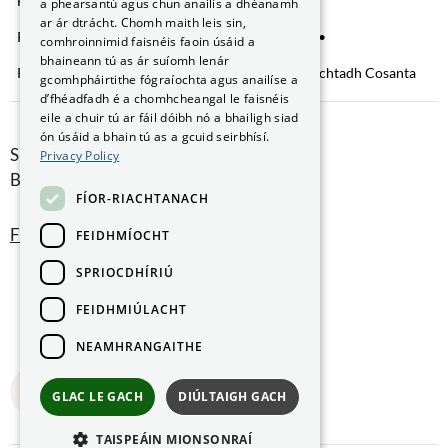
Fianáin a bhainistiú
Saoráil Faisnéise
a phearsantú agus chun anailís a dhéanamh
ar ár dtrácht. Chomh maith leis sin,
Ráiteas Inrochtaineachta
Brústocaireacht
comhroinnimid faisnéis faoin úsáid a
bhaineann tú as ár suíomh lenár
Rochtain ar Fhaisnéis faoin gComhshaol
Nochtadh Cosanta
gcomhpháirtithe fógraíochta agus anailíse a
d’fhéadfadh é a chomhcheangal le faisnéis
eile a chuir tú ar fáil dóibh nó a bhailigh siad
ón úsáid a bhain tú as a gcuid seirbhísí.
Smithfield Hall, Margadh na Feirme,
Privacy Policy
Baile Átha Cliath 7, D07 AEF4
FÍOR-RIACHTANACH
Faigh Treoracha
FEIDHMÍOCHT
SPRIOCDHÍRIÚ
FEIDHMIÚLACHT
NEAMHRANGAITHE
Back to top
GLAC LE GACH
DIÚLTAIGH GACH
TAISPEÁIN MIONSONRAÍ