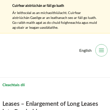
Cuirfear aistriúchán ar fáil go luath
Ár leithscéal as an míchaoithiúlacht. Cuirfear
aistriúchán Gaeilge ar an leathanach seo ar fáil go luath.
Go raibh maith agat as do chuid foighneachta agus muid
ag obair ar leagan uasdátaithe.
English
O
Cleachtais dlí
Leases – Enlargement of Long Leases