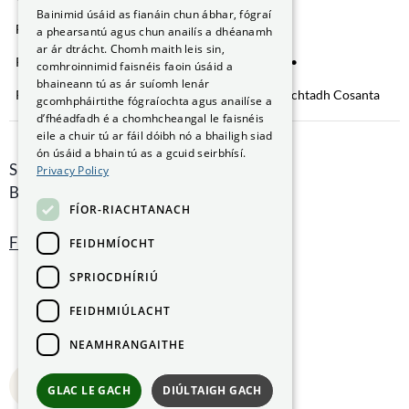
GAEILGE
Bainimid úsáid as fianáin chun ábhar, fógraí
Fianáin a bhainistiú
Saoráil Faisnéise
a phearsantú agus chun anailís a dhéanamh
ar ár dtrácht. Chomh maith leis sin,
Ráiteas Inrochtaineachta
Brústocaireacht
comhroinnimid faisnéis faoin úsáid a
bhaineann tú as ár suíomh lenár
Rochtain ar Fhaisnéis faoin gComhshaol
Nochtadh Cosanta
gcomhpháirtithe fógraíochta agus anailíse a
d’fhéadfadh é a chomhcheangal le faisnéis
eile a chuir tú ar fáil dóibh nó a bhailigh siad
ón úsáid a bhain tú as a gcuid seirbhísí.
Smithfield Hall, Margadh na Feirme,
Privacy Policy
Baile Átha Cliath 7, D07 AEF4
FÍOR-RIACHTANACH
Faigh Treoracha
FEIDHMÍOCHT
SPRIOCDHÍRIÚ
FEIDHMIÚLACHT
NEAMHRANGAITHE
Back to top
GLAC LE GACH
DIÚLTAIGH GACH