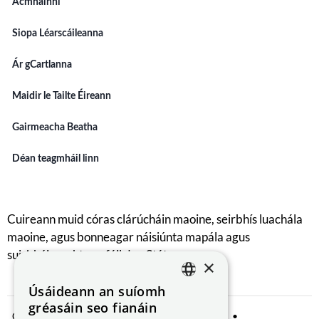
Acmhainní
Siopa Léarscáileanna
Ár gCartlanna
Maidir le Tailte Éireann
Gairmeacha Beatha
Déan teagmháil linn
Cuireann muid córas clárúcháin maoine, seirbhís luachála
maoine, agus bonneagar náisiúnta mapála agus
suirbhéireachta ar fáil don Stát.
×
Úsáideann an suíomh
ENGLISH
gréasáin seo fianáin
Comhroinnt Sonraí
Fógra Príobháideachta