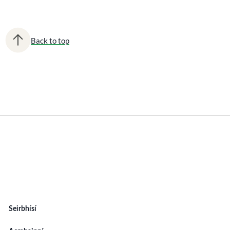
Back to top
Seirbhísí