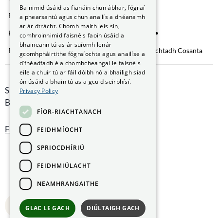
GAEILGE
Bainimid úsáid as fianáin chun ábhar, fógraí
Fianáin a bhainistiú
Saoráil Faisnéise
a phearsantú agus chun anailís a dhéanamh
ar ár dtrácht. Chomh maith leis sin,
Ráiteas Inrochtaineachta
Brústocaireacht
comhroinnimid faisnéis faoin úsáid a
bhaineann tú as ár suíomh lenár
Rochtain ar Fhaisnéis faoin gComhshaol
Nochtadh Cosanta
gcomhpháirtithe fógraíochta agus anailíse a
d’fhéadfadh é a chomhcheangal le faisnéis
eile a chuir tú ar fáil dóibh nó a bhailigh siad
ón úsáid a bhain tú as a gcuid seirbhísí.
Smithfield Hall, Margadh na Feirme,
Privacy Policy
Baile Átha Cliath 7, D07 AEF4
FÍOR-RIACHTANACH
Faigh Treoracha
FEIDHMÍOCHT
SPRIOCDHÍRIÚ
FEIDHMIÚLACHT
NEAMHRANGAITHE
Back to top
GLAC LE GACH
DIÚLTAIGH GACH