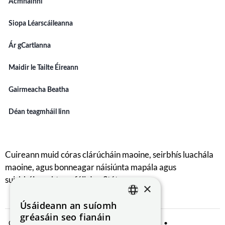
Acmhainní
Siopa Léarscáileanna
Ár gCartlanna
Maidir le Tailte Éireann
Gairmeacha Beatha
Déan teagmháil linn
Cuireann muid córas clárúcháin maoine, seirbhís luachála
maoine, agus bonneagar náisiúnta mapála agus
suirbhéireachta ar fáil don Stát.
×
Úsáideann an suíomh
ENGLISH
gréasáin seo fianáin
Comhroinnt Sonraí
Fógra Príobháideachta