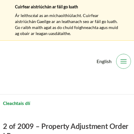
Cuirfear aistriúchán ar fáil go luath
Ár leithscéal as an míchaoithiúlacht. Cuirfear
aistriúchán Gaeilge ar an leathanach seo ar fáil go luath.
Go raibh maith agat as do chuid foighneachta agus muid
ag obair ar leagan uasdátaithe.
English
O
Cleachtais dlí
2 of 2009 – Property Adjustment Order