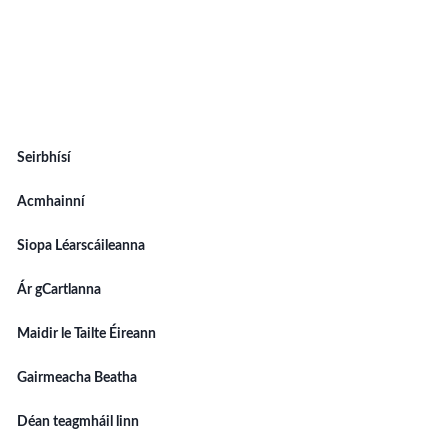
Seirbhísí
Acmhainní
Siopa Léarscáileanna
Ár gCartlanna
Maidir le Tailte Éireann
Gairmeacha Beatha
Déan teagmháil linn