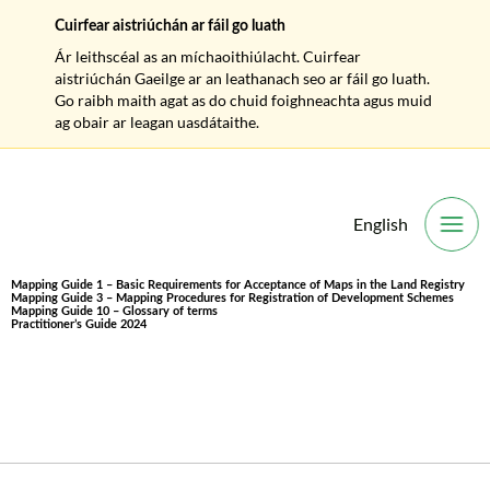
Cuirfear aistriúchán ar fáil go luath
Ár leithscéal as an míchaoithiúlacht. Cuirfear
aistriúchán Gaeilge ar an leathanach seo ar fáil go luath.
Go raibh maith agat as do chuid foighneachta agus muid
ag obair ar leagan uasdátaithe.
English
O
Mapping Guide 1 – Basic Requirements for Acceptance of Maps in the Land Registry
Mapping Guide 3 – Mapping Procedures for Registration of Development Schemes
Mapping Guide 10 – Glossary of terms
Practitioner’s Guide 2024