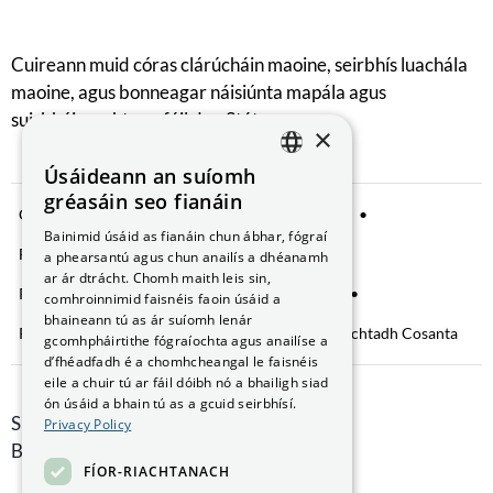
Cuireann muid córas clárúcháin maoine, seirbhís luachála
maoine, agus bonneagar náisiúnta mapála agus
suirbhéireachta ar fáil don Stát.
×
Úsáideann an suíomh
ENGLISH
gréasáin seo fianáin
Comhroinnt Sonraí
Fógra Príobháideachta
GAEILGE
Bainimid úsáid as fianáin chun ábhar, fógraí
Fianáin a bhainistiú
Saoráil Faisnéise
a phearsantú agus chun anailís a dhéanamh
ar ár dtrácht. Chomh maith leis sin,
Ráiteas Inrochtaineachta
Brústocaireacht
comhroinnimid faisnéis faoin úsáid a
bhaineann tú as ár suíomh lenár
Rochtain ar Fhaisnéis faoin gComhshaol
Nochtadh Cosanta
gcomhpháirtithe fógraíochta agus anailíse a
d’fhéadfadh é a chomhcheangal le faisnéis
eile a chuir tú ar fáil dóibh nó a bhailigh siad
ón úsáid a bhain tú as a gcuid seirbhísí.
Smithfield Hall, Margadh na Feirme,
Privacy Policy
Baile Átha Cliath 7, D07 AEF4
FÍOR-RIACHTANACH