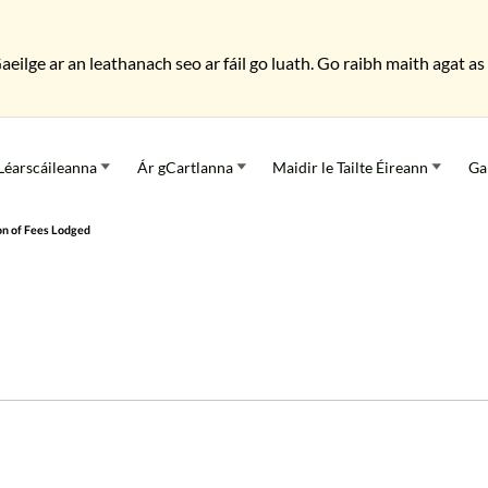
Gaeilge ar an leathanach seo ar fáil go luath. Go raibh maith agat 
Léarscáileanna
Ár gCartlanna
Maidir le Tailte Éireann
Ga
ion of Fees Lodged