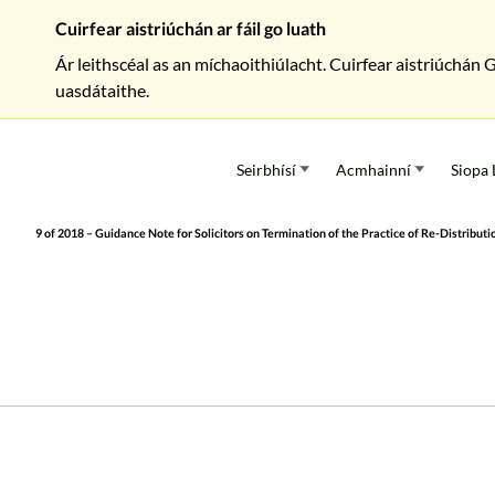
Cuirfear aistriúchán ar fáil go luath
Ár leithscéal as an míchaoithiúlacht. Cuirfear aistriúchán 
uasdátaithe.
Seirbhísí
Acmhainní
Siopa 
9 of 2018 – Guidance Note for Solicitors on Termination of the Practice of Re-Distribut