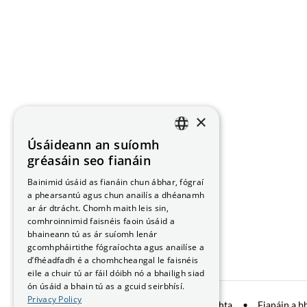
×
Úsáideann an suíomh
ENGLISH
gréasáin seo fianáin
GAEILGE
Bainimid úsáid as fianáin chun ábhar, fógraí
a phearsantú agus chun anailís a dhéanamh
ar ár dtrácht. Chomh maith leis sin,
comhroinnimid faisnéis faoin úsáid a
bhaineann tú as ár suíomh lenár
gcomhpháirtithe fógraíochta agus anailíse a
d’fhéadfadh é a chomhcheangal le faisnéis
eile a chuir tú ar fáil dóibh nó a bhailigh siad
ón úsáid a bhain tú as a gcuid seirbhísí.
Privacy Policy
Comhroinnt Sonraí
Fógra Príobháideachta
Fianáin a b