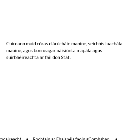
Cuireann muid córas clárúcháin maoine, seirbhís luachála
maoine, agus bonneagar náisiúnta mapála agus
suirbhéireachta ar fáil don Stát.
tocaireacht
Rochtain ar Fhaisnéis faoin gComhshaol