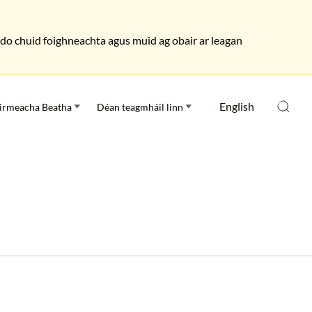
as do chuid foighneachta agus muid ag obair ar leagan
English
irmeacha Beatha
Déan teagmháil linn