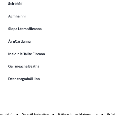
Seirbhísí
Acmhainní
Siopa Léarscáileanna
Ár gCartlanna
Maidir le Tailte Éireann
Gairmeacha Beatha
Déan teagmháil linn
hainistiú
Saoráil Faisnéise
Ráiteas Inrochtaineachta
Brús