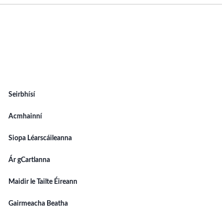
Seirbhísí
Acmhainní
Siopa Léarscáileanna
Ár gCartlanna
Maidir le Tailte Éireann
Gairmeacha Beatha