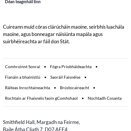
Déan teagmháil linn
Cuireann muid córas clárúcháin maoine, seirbhís luachála
maoine, agus bonneagar náisiúnta mapála agus
suirbhéireachta ar fáil don Stát.
Comhroinnt Sonraí
Fógra Príobháideachta
Fianáin a bhainistiú
Saoráil Faisnéise
Ráiteas Inrochtaineachta
Brústocaireacht
Rochtain ar Fhaisnéis faoin gComhshaol
Nochtadh Cosanta
Smithfield Hall, Margadh na Feirme,
Baile Átha Cliath 7, D07 AEF4