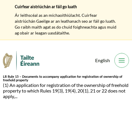
Cuirfear aistriúchán ar fáil go luath
Ár leithscéal as an míchaoithiúlacht. Cuirfear
aistriúchán Gaeilge ar an leathanach seo ar fáil go luath.
Go raibh maith agat as do chuid foighneachta agus muid
ag obair ar leagan uasdátaithe.
English
O
LR Rule 15 – Documents to accompany application for registration of ownership of
freehold property
(1) An application for registration of the ownership of freehold
property to which Rules 19(3), 19(4), 20(1), 21 or 22 does not
apply,...