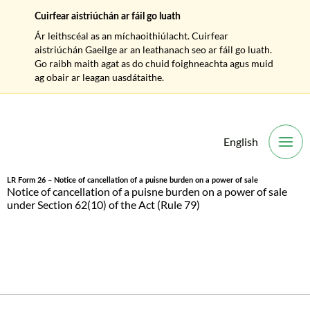
Cuirfear aistriúchán ar fáil go luath
Ár leithscéal as an míchaoithiúlacht. Cuirfear
aistriúchán Gaeilge ar an leathanach seo ar fáil go luath.
Go raibh maith agat as do chuid foighneachta agus muid
ag obair ar leagan uasdátaithe.
English
O
LR Form 26 – Notice of cancellation of a puisne burden on a power of sale
Notice of cancellation of a puisne burden on a power of sale
under Section 62(10) of the Act (Rule 79)