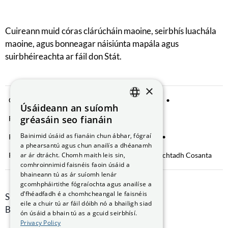
Cuireann muid córas clárúcháin maoine, seirbhís luachála
maoine, agus bonneagar náisiúnta mapála agus
suirbhéireachta ar fáil don Stát.
×
Comhroinnt Sonraí
Fógra Príobháideachta
Úsáideann an suíomh
ENGLISH
gréasáin seo fianáin
Fianáin a bhainistiú
Saoráil Faisnéise
GAEILGE
Bainimid úsáid as fianáin chun ábhar, fógraí
Ráiteas Inrochtaineachta
Brústocaireacht
a phearsantú agus chun anailís a dhéanamh
Rochtain ar Fhaisnéis faoin gComhshaol
ar ár dtrácht. Chomh maith leis sin,
Nochtadh Cosanta
comhroinnimid faisnéis faoin úsáid a
bhaineann tú as ár suíomh lenár
gcomhpháirtithe fógraíochta agus anailíse a
d’fhéadfadh é a chomhcheangal le faisnéis
Smithfield Hall, Margadh na Feirme,
eile a chuir tú ar fáil dóibh nó a bhailigh siad
Baile Átha Cliath 7, D07 AEF4
ón úsáid a bhain tú as a gcuid seirbhísí.
Privacy Policy