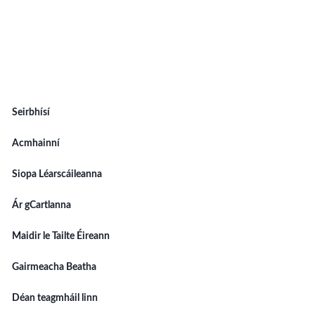
Seirbhísí
Acmhainní
Siopa Léarscáileanna
Ár gCartlanna
Maidir le Tailte Éireann
Gairmeacha Beatha
Déan teagmháil linn