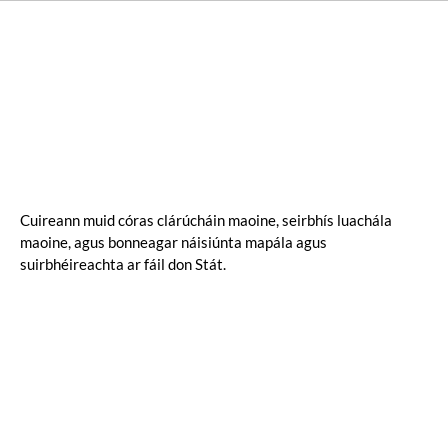
Cuireann muid córas clárúcháin maoine, seirbhís luachála
maoine, agus bonneagar náisiúnta mapála agus
suirbhéireachta ar fáil don Stát.