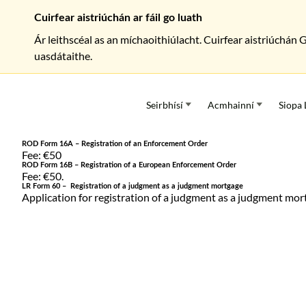
Cuirfear aistriúchán ar fáil go luath
Ár leithscéal as an míchaoithiúlacht. Cuirfear aistriúchán 
uasdátaithe.
Seirbhísí
Acmhainní
Siopa 
ROD Form 16A – Registration of an Enforcement Order
Fee: €50
ROD Form 16B – Registration of a European Enforcement Order
Fee: €50.
LR Form 60 – Registration of a judgment as a judgment mortgage
Application for registration of a judgment as a judgment mor