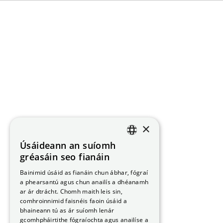
×
Úsáideann an suíomh
ENGLISH
gréasáin seo fianáin
GAEILGE
Bainimid úsáid as fianáin chun ábhar, fógraí
a phearsantú agus chun anailís a dhéanamh
ar ár dtrácht. Chomh maith leis sin,
comhroinnimid faisnéis faoin úsáid a
bhaineann tú as ár suíomh lenár
gcomhpháirtithe fógraíochta agus anailíse a