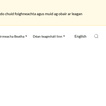
as do chuid foighneachta agus muid ag obair ar leagan
English
irmeacha Beatha
Déan teagmháil linn