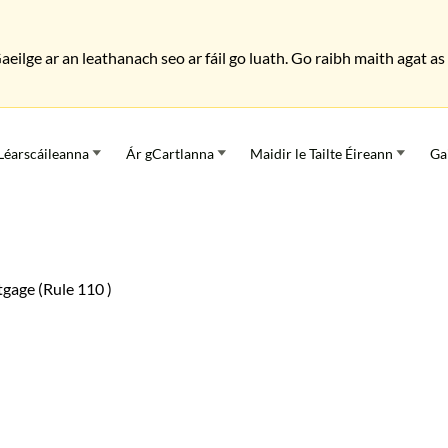
Gaeilge ar an leathanach seo ar fáil go luath. Go raibh maith agat 
Léarscáileanna
Ár gCartlanna
Maidir le Tailte Éireann
Ga
tgage (Rule 110 )