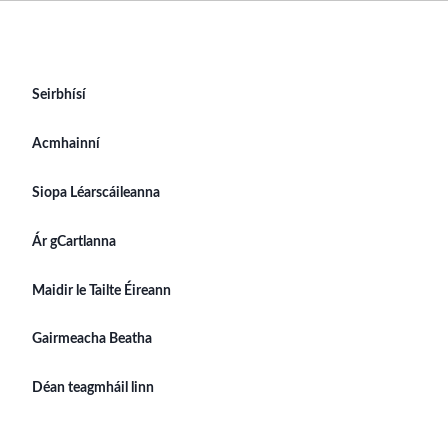
Seirbhísí
Acmhainní
Siopa Léarscáileanna
Ár gCartlanna
Maidir le Tailte Éireann
Gairmeacha Beatha
Déan teagmháil linn