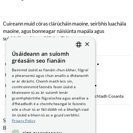
Cuireann muid córas clárúcháin maoine, seirbhís luachála
maoine, agus bonneagar náisiúnta mapála agus
suirbhéireachta ar fáil don Stát.
×
Úsáideann an suíomh
ENGLISH
gréasáin seo fianáin
Comhroinnt Sonraí
Fógra Príobháideachta
GAEILGE
Bainimid úsáid as fianáin chun ábhar, fógraí
Fianáin a bhainistiú
Saoráil Faisnéise
a phearsantú agus chun anailís a dhéanamh
ar ár dtrácht. Chomh maith leis sin,
Ráiteas Inrochtaineachta
Brústocaireacht
comhroinnimid faisnéis faoin úsáid a
bhaineann tú as ár suíomh lenár
Rochtain ar Fhaisnéis faoin gComhshaol
Nochtadh Cosanta
gcomhpháirtithe fógraíochta agus anailíse a
d’fhéadfadh é a chomhcheangal le faisnéis
eile a chuir tú ar fáil dóibh nó a bhailigh siad
ón úsáid a bhain tú as a gcuid seirbhísí.
Smithfield Hall, Margadh na Feirme,
Privacy Policy
Baile Átha Cliath 7, D07 AEF4