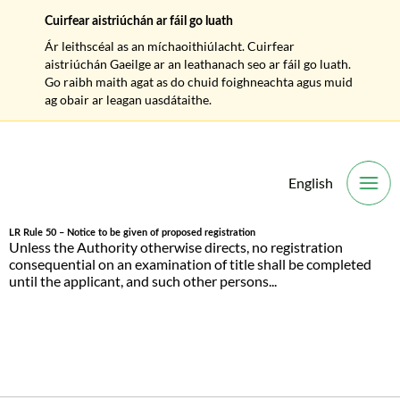
Cuirfear aistriúchán ar fáil go luath
Ár leithscéal as an míchaoithiúlacht. Cuirfear
aistriúchán Gaeilge ar an leathanach seo ar fáil go luath.
Go raibh maith agat as do chuid foighneachta agus muid
ag obair ar leagan uasdátaithe.
English
O
LR Rule 50 – Notice to be given of proposed registration
Unless the Authority otherwise directs, no registration
consequential on an examination of title shall be completed
until the applicant, and such other persons...