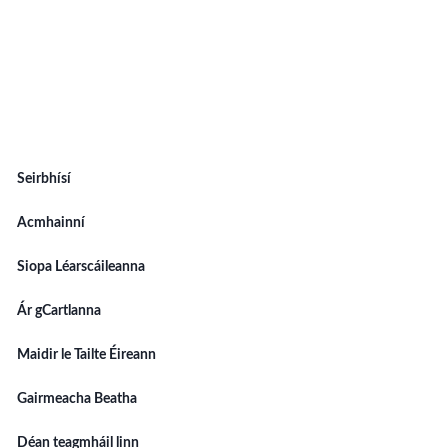
Seirbhísí
Acmhainní
Siopa Léarscáileanna
Ár gCartlanna
Maidir le Tailte Éireann
Gairmeacha Beatha
Déan teagmháil linn