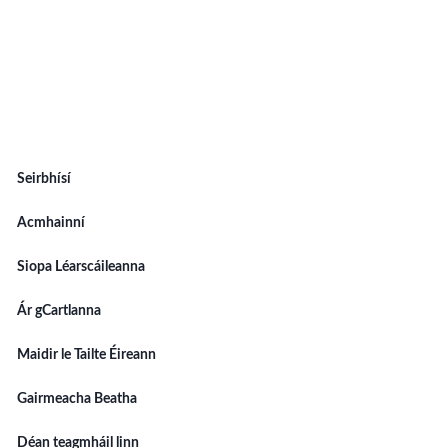
Seirbhísí
Acmhainní
Siopa Léarscáileanna
Ár gCartlanna
Maidir le Tailte Éireann
Gairmeacha Beatha
Déan teagmháil linn