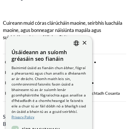
Cuireann muid córas clárúcháin maoine, seirbhís luachála
maoine, agus bonneagar náisiúnta mapála agus
suirbhéireachta ar fáil don Stát.
×
Úsáideann an suíomh
ENGLISH
gréasáin seo fianáin
Comhroinnt Sonraí
Fógra Príobháideachta
GAEILGE
Bainimid úsáid as fianáin chun ábhar, fógraí
Fianáin a bhainistiú
Saoráil Faisnéise
a phearsantú agus chun anailís a dhéanamh
ar ár dtrácht. Chomh maith leis sin,
Ráiteas Inrochtaineachta
Brústocaireacht
comhroinnimid faisnéis faoin úsáid a
bhaineann tú as ár suíomh lenár
Rochtain ar Fhaisnéis faoin gComhshaol
Nochtadh Cosanta
gcomhpháirtithe fógraíochta agus anailíse a
d’fhéadfadh é a chomhcheangal le faisnéis
eile a chuir tú ar fáil dóibh nó a bhailigh siad
ón úsáid a bhain tú as a gcuid seirbhísí.
Smithfield Hall, Margadh na Feirme,
Privacy Policy
Baile Átha Cliath 7, D07 AEF4