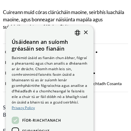
Cuireann muid córas clárúcháin maoine, seirbhís luachála
maoine, agus bonneagar náisiúnta mapála agus
suirbhéireachta ar fáil don Stát.
×
Úsáideann an suíomh
ENGLISH
gréasáin seo fianáin
Comhroinnt Sonraí
Fógra Príobháideachta
GAEILGE
Bainimid úsáid as fianáin chun ábhar, fógraí
Fianáin a bhainistiú
Saoráil Faisnéise
a phearsantú agus chun anailís a dhéanamh
ar ár dtrácht. Chomh maith leis sin,
Ráiteas Inrochtaineachta
Brústocaireacht
comhroinnimid faisnéis faoin úsáid a
bhaineann tú as ár suíomh lenár
Rochtain ar Fhaisnéis faoin gComhshaol
Nochtadh Cosanta
gcomhpháirtithe fógraíochta agus anailíse a
d’fhéadfadh é a chomhcheangal le faisnéis
eile a chuir tú ar fáil dóibh nó a bhailigh siad
ón úsáid a bhain tú as a gcuid seirbhísí.
Smithfield Hall, Margadh na Feirme,
Privacy Policy
Baile Átha Cliath 7, D07 AEF4
FÍOR-RIACHTANACH
Faigh Treoracha