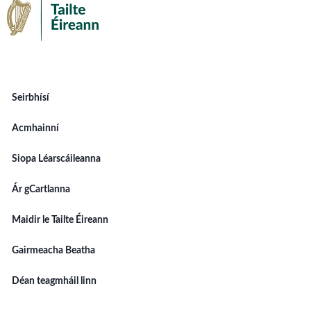
Seirbhísí
Acmhainní
Siopa Léarscáileanna
Ár gCartlanna
Maidir le Tailte Éireann
Gairmeacha Beatha
Déan teagmháil linn