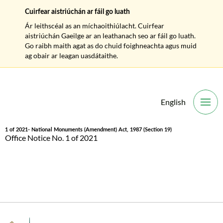
Cuirfear aistriúchán ar fáil go luath
Ár leithscéal as an míchaoithiúlacht. Cuirfear
aistriúchán Gaeilge ar an leathanach seo ar fáil go luath.
Go raibh maith agat as do chuid foighneachta agus muid
ag obair ar leagan uasdátaithe.
English
O
1 of 2021- National Monuments (Amendment) Act, 1987 (Section 19)
Office Notice No. 1 of 2021