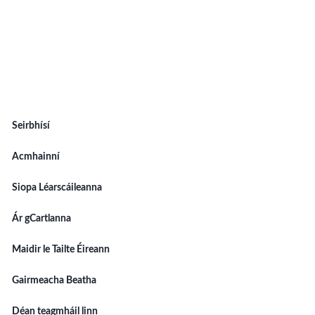
Seirbhísí
Acmhainní
Siopa Léarscáileanna
Ár gCartlanna
Maidir le Tailte Éireann
Gairmeacha Beatha
Déan teagmháil linn