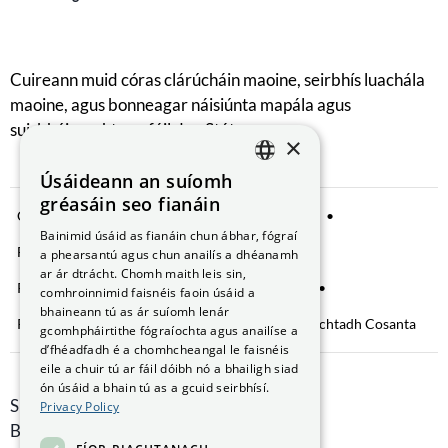
Cuireann muid córas clárúcháin maoine, seirbhís luachála
maoine, agus bonneagar náisiúnta mapála agus
suirbhéireachta ar fáil don Stát.
×
Úsáideann an suíomh
ENGLISH
gréasáin seo fianáin
Comhroinnt Sonraí
Fógra Príobháideachta
GAEILGE
Bainimid úsáid as fianáin chun ábhar, fógraí
Fianáin a bhainistiú
Saoráil Faisnéise
a phearsantú agus chun anailís a dhéanamh
ar ár dtrácht. Chomh maith leis sin,
Ráiteas Inrochtaineachta
Brústocaireacht
comhroinnimid faisnéis faoin úsáid a
bhaineann tú as ár suíomh lenár
Rochtain ar Fhaisnéis faoin gComhshaol
Nochtadh Cosanta
gcomhpháirtithe fógraíochta agus anailíse a
d’fhéadfadh é a chomhcheangal le faisnéis
eile a chuir tú ar fáil dóibh nó a bhailigh siad
ón úsáid a bhain tú as a gcuid seirbhísí.
Smithfield Hall, Margadh na Feirme,
Privacy Policy
Baile Átha Cliath 7, D07 AEF4