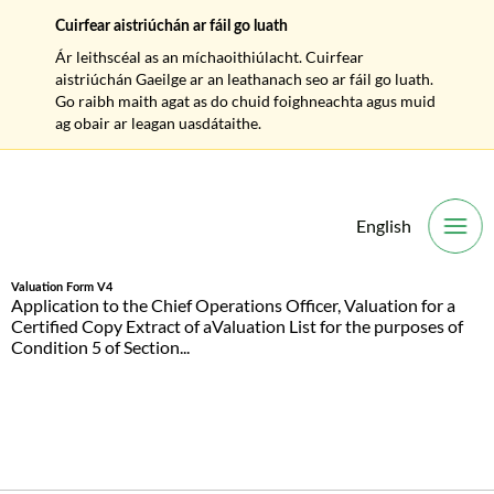
Cuirfear aistriúchán ar fáil go luath
Ár leithscéal as an míchaoithiúlacht. Cuirfear
aistriúchán Gaeilge ar an leathanach seo ar fáil go luath.
Go raibh maith agat as do chuid foighneachta agus muid
ag obair ar leagan uasdátaithe.
English
O
Valuation Form V4
Application to the Chief Operations Officer, Valuation for a
Certified Copy Extract of aValuation List for the purposes of
Condition 5 of Section...