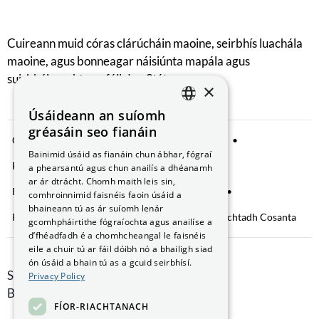
Cuireann muid córas clárúcháin maoine, seirbhís luachála
maoine, agus bonneagar náisiúnta mapála agus
suirbhéireachta ar fáil don Stát.
×
Úsáideann an suíomh
ENGLISH
gréasáin seo fianáin
Comhroinnt Sonraí
Fógra Príobháideachta
GAEILGE
Bainimid úsáid as fianáin chun ábhar, fógraí
Fianáin a bhainistiú
Saoráil Faisnéise
a phearsantú agus chun anailís a dhéanamh
ar ár dtrácht. Chomh maith leis sin,
Ráiteas Inrochtaineachta
Brústocaireacht
comhroinnimid faisnéis faoin úsáid a
bhaineann tú as ár suíomh lenár
Rochtain ar Fhaisnéis faoin gComhshaol
Nochtadh Cosanta
gcomhpháirtithe fógraíochta agus anailíse a
d’fhéadfadh é a chomhcheangal le faisnéis
eile a chuir tú ar fáil dóibh nó a bhailigh siad
ón úsáid a bhain tú as a gcuid seirbhísí.
Smithfield Hall, Margadh na Feirme,
Privacy Policy
Baile Átha Cliath 7, D07 AEF4
FÍOR-RIACHTANACH