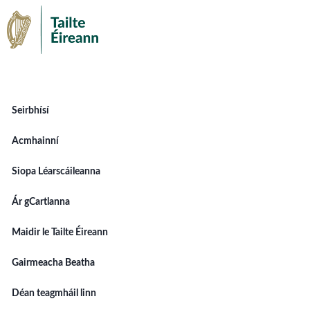
Seirbhísí
Acmhainní
Siopa Léarscáileanna
Ár gCartlanna
Maidir le Tailte Éireann
Gairmeacha Beatha
Déan teagmháil linn