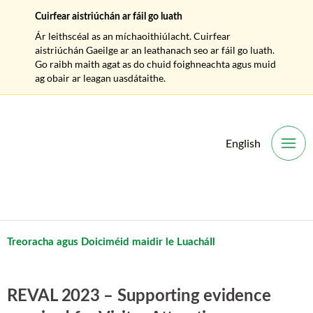
Cuirfear aistriúchán ar fáil go luath
Ár leithscéal as an míchaoithiúlacht. Cuirfear
aistriúchán Gaeilge ar an leathanach seo ar fáil go luath.
Go raibh maith agat as do chuid foighneachta agus muid
ag obair ar leagan uasdátaithe.
English
O
Treoracha agus Doiciméid maidir le LuacháIl
REVAL 2023 – Supporting evidence